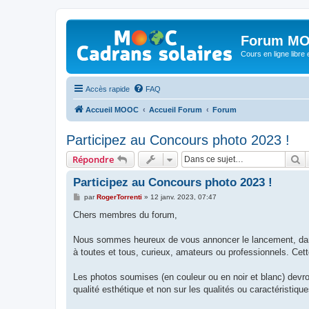
Forum MO
Cours en ligne libre e
Accès rapide
FAQ
Accueil MOOC
Accueil Forum
Forum
Participez au Concours photo 2023 !
R
Répondre
Participez au Concours photo 2023 !
M
par
RogerTorrenti
»
12 janv. 2023, 07:47
e
s
Chers membres du forum,
s
a
g
Nous sommes heureux de vous annoncer le lancement, dans
e
à toutes et tous, curieux, amateurs ou professionnels. Ce
Les photos soumises (en couleur ou en noir et blanc) devront
qualité esthétique et non sur les qualités ou caractéristiqu