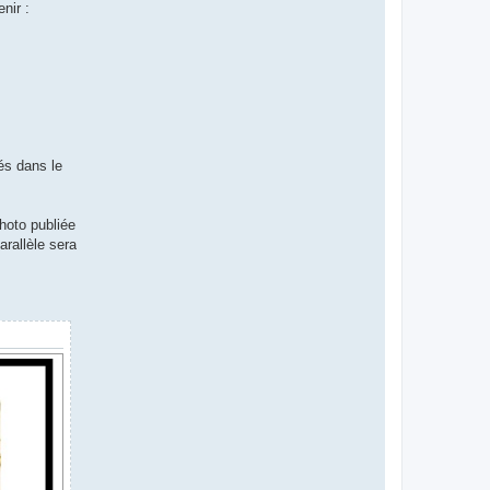
nir :
és dans le
hoto publiée
arallèle sera