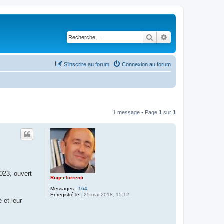
Rechercher
Recherche avancé
S’inscrire au forum
Connexion au forum
1 message • Page
1
sur
1
023, ouvert
RogerTorrenti
Messages :
164
Enregistré le :
25 mai 2018, 15:12
 et leur