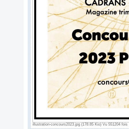
illustration-concours2023.jpg (178.85 Kio) Vu 551204 fois