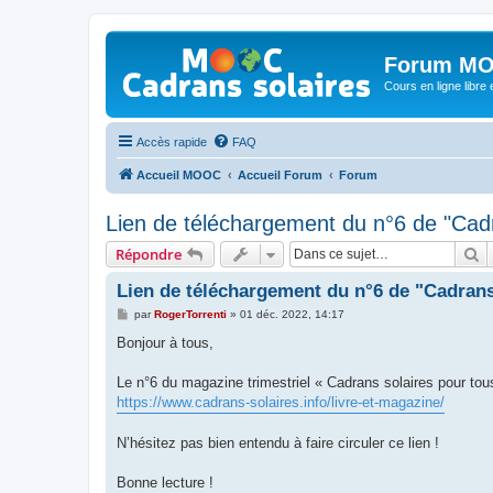
Forum MO
Cours en ligne libre e
Accès rapide
FAQ
Accueil MOOC
Accueil Forum
Forum
Lien de téléchargement du n°6 de "Cadr
R
Répondre
Lien de téléchargement du n°6 de "Cadrans
M
par
RogerTorrenti
»
01 déc. 2022, 14:17
e
s
Bonjour à tous,
s
a
g
Le n°6 du magazine trimestriel « Cadrans solaires pour tous
e
https://www.cadrans-solaires.info/livre-et-magazine/
N’hésitez pas bien entendu à faire circuler ce lien !
Bonne lecture !