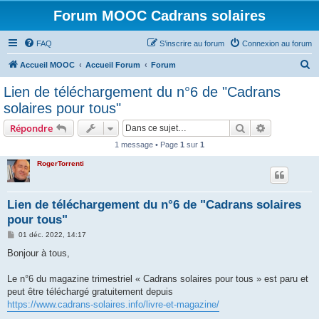
Forum MOOC Cadrans solaires
FAQ
S’inscrire au forum
Connexion au forum
R
Accueil MOOC
Accueil Forum
Forum
e
Lien de téléchargement du n°6 de "Cadrans
c
solaires pour tous"
h
Rechercher
Recherche 
Répondre
e
1 message • Page
1
sur
1
r
RogerTorrenti
c
h
e
Lien de téléchargement du n°6 de "Cadrans solaires
pour tous"
r
M
01 déc. 2022, 14:17
e
s
Bonjour à tous,
s
a
g
Le n°6 du magazine trimestriel « Cadrans solaires pour tous » est paru et
e
peut être téléchargé gratuitement depuis
https://www.cadrans-solaires.info/livre-et-magazine/