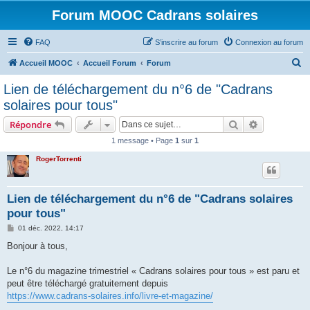
Forum MOOC Cadrans solaires
FAQ
S’inscrire au forum
Connexion au forum
R
Accueil MOOC
Accueil Forum
Forum
e
Lien de téléchargement du n°6 de "Cadrans
c
solaires pour tous"
h
Rechercher
Recherche 
Répondre
e
1 message • Page
1
sur
1
r
RogerTorrenti
c
h
e
Lien de téléchargement du n°6 de "Cadrans solaires
pour tous"
r
M
01 déc. 2022, 14:17
e
s
Bonjour à tous,
s
a
g
Le n°6 du magazine trimestriel « Cadrans solaires pour tous » est paru et
e
peut être téléchargé gratuitement depuis
https://www.cadrans-solaires.info/livre-et-magazine/