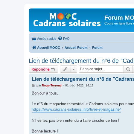
Forum MO
Cours en ligne libre e
Accès rapide
FAQ
Accueil MOOC
Accueil Forum
Forum
Lien de téléchargement du n°6 de "Cadr
R
Répondre
Lien de téléchargement du n°6 de "Cadrans
M
par
RogerTorrenti
»
01 déc. 2022, 14:17
e
s
Bonjour à tous,
s
a
g
Le n°6 du magazine trimestriel « Cadrans solaires pour tous
e
https://www.cadrans-solaires.info/livre-et-magazine/
N’hésitez pas bien entendu à faire circuler ce lien !
Bonne lecture !