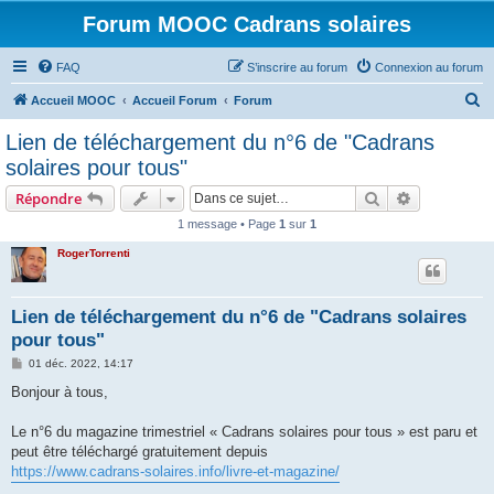
Forum MOOC Cadrans solaires
FAQ
S’inscrire au forum
Connexion au forum
R
Accueil MOOC
Accueil Forum
Forum
e
Lien de téléchargement du n°6 de "Cadrans
c
solaires pour tous"
h
Rechercher
Recherche 
Répondre
e
1 message • Page
1
sur
1
r
RogerTorrenti
c
h
e
Lien de téléchargement du n°6 de "Cadrans solaires
pour tous"
r
M
01 déc. 2022, 14:17
e
s
Bonjour à tous,
s
a
g
Le n°6 du magazine trimestriel « Cadrans solaires pour tous » est paru et
e
peut être téléchargé gratuitement depuis
https://www.cadrans-solaires.info/livre-et-magazine/