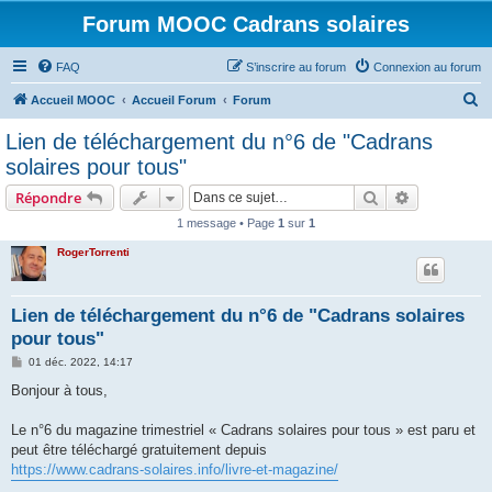
Forum MOOC Cadrans solaires
FAQ
S’inscrire au forum
Connexion au forum
R
Accueil MOOC
Accueil Forum
Forum
e
Lien de téléchargement du n°6 de "Cadrans
c
solaires pour tous"
h
Rechercher
Recherche 
Répondre
e
1 message • Page
1
sur
1
r
RogerTorrenti
c
h
e
Lien de téléchargement du n°6 de "Cadrans solaires
pour tous"
r
M
01 déc. 2022, 14:17
e
s
Bonjour à tous,
s
a
g
Le n°6 du magazine trimestriel « Cadrans solaires pour tous » est paru et
e
peut être téléchargé gratuitement depuis
https://www.cadrans-solaires.info/livre-et-magazine/