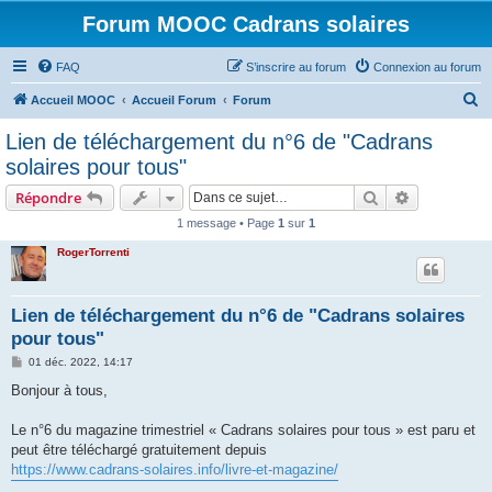
Forum MOOC Cadrans solaires
FAQ
S’inscrire au forum
Connexion au forum
R
Accueil MOOC
Accueil Forum
Forum
e
Lien de téléchargement du n°6 de "Cadrans
c
solaires pour tous"
h
Rechercher
Recherche 
Répondre
e
1 message • Page
1
sur
1
r
RogerTorrenti
c
h
e
Lien de téléchargement du n°6 de "Cadrans solaires
pour tous"
r
M
01 déc. 2022, 14:17
e
s
Bonjour à tous,
s
a
g
Le n°6 du magazine trimestriel « Cadrans solaires pour tous » est paru et
e
peut être téléchargé gratuitement depuis
https://www.cadrans-solaires.info/livre-et-magazine/