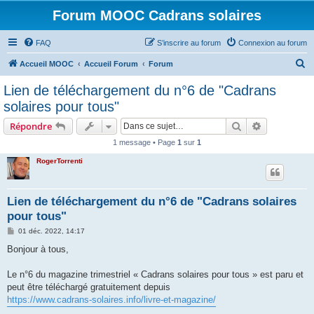
Forum MOOC Cadrans solaires
FAQ
S’inscrire au forum
Connexion au forum
R
Accueil MOOC
Accueil Forum
Forum
e
Lien de téléchargement du n°6 de "Cadrans
c
solaires pour tous"
h
Rechercher
Recherche 
Répondre
e
1 message • Page
1
sur
1
r
RogerTorrenti
c
h
e
Lien de téléchargement du n°6 de "Cadrans solaires
pour tous"
r
M
01 déc. 2022, 14:17
e
s
Bonjour à tous,
s
a
g
Le n°6 du magazine trimestriel « Cadrans solaires pour tous » est paru et
e
peut être téléchargé gratuitement depuis
https://www.cadrans-solaires.info/livre-et-magazine/