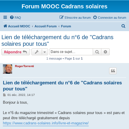
Forum MOOC Cadrans solaires
FAQ
S’inscrire au forum
Connexion au forum
R
Accueil MOOC
Accueil Forum
Forum
e
Lien de téléchargement du n°6 de "Cadrans
c
solaires pour tous"
h
Rechercher
Recherche 
Répondre
e
1 message • Page
1
sur
1
r
RogerTorrenti
c
h
e
Lien de téléchargement du n°6 de "Cadrans solaires
pour tous"
r
M
01 déc. 2022, 14:17
e
s
Bonjour à tous,
s
a
g
Le n°6 du magazine trimestriel « Cadrans solaires pour tous » est paru et
e
peut être téléchargé gratuitement depuis
https://www.cadrans-solaires.info/livre-et-magazine/