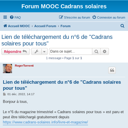
Forum MOOC Cadrans solaires
FAQ
S’inscrire au forum
Connexion au forum
R
Accueil MOOC
Accueil Forum
Forum
e
Lien de téléchargement du n°6 de "Cadrans
c
solaires pour tous"
h
Rechercher
Recherche 
Répondre
e
1 message • Page
1
sur
1
r
RogerTorrenti
c
h
e
Lien de téléchargement du n°6 de "Cadrans solaires
pour tous"
r
M
01 déc. 2022, 14:17
e
s
Bonjour à tous,
s
a
g
Le n°6 du magazine trimestriel « Cadrans solaires pour tous » est paru et
e
peut être téléchargé gratuitement depuis
https://www.cadrans-solaires.info/livre-et-magazine/