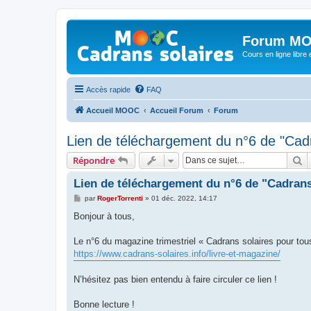
Forum MO
Cours en ligne libre e
Accès rapide
FAQ
Accueil MOOC
Accueil Forum
Forum
Lien de téléchargement du n°6 de "Cadr
R
Répondre
Lien de téléchargement du n°6 de "Cadrans
M
par
RogerTorrenti
»
01 déc. 2022, 14:17
e
s
Bonjour à tous,
s
a
g
Le n°6 du magazine trimestriel « Cadrans solaires pour tous
e
https://www.cadrans-solaires.info/livre-et-magazine/
N’hésitez pas bien entendu à faire circuler ce lien !
Bonne lecture !