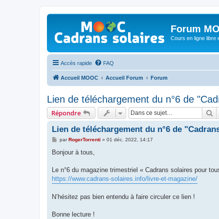
Forum MO
Cours en ligne libre e
Accès rapide
FAQ
Accueil MOOC
Accueil Forum
Forum
Lien de téléchargement du n°6 de "Cadr
R
Répondre
Lien de téléchargement du n°6 de "Cadrans
M
par
RogerTorrenti
»
01 déc. 2022, 14:17
e
s
Bonjour à tous,
s
a
g
Le n°6 du magazine trimestriel « Cadrans solaires pour tous
e
https://www.cadrans-solaires.info/livre-et-magazine/
N’hésitez pas bien entendu à faire circuler ce lien !
Bonne lecture !