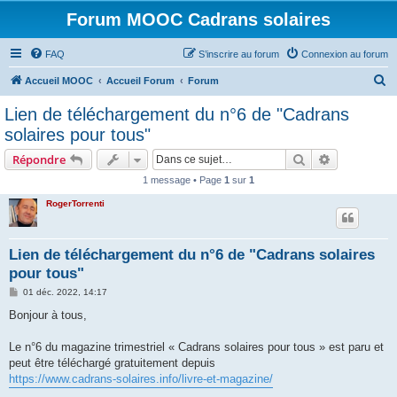
Forum MOOC Cadrans solaires
FAQ
S’inscrire au forum
Connexion au forum
R
Accueil MOOC
Accueil Forum
Forum
e
Lien de téléchargement du n°6 de "Cadrans
c
solaires pour tous"
h
Rechercher
Recherche 
Répondre
e
1 message • Page
1
sur
1
r
RogerTorrenti
c
h
e
Lien de téléchargement du n°6 de "Cadrans solaires
pour tous"
r
M
01 déc. 2022, 14:17
e
s
Bonjour à tous,
s
a
g
Le n°6 du magazine trimestriel « Cadrans solaires pour tous » est paru et
e
peut être téléchargé gratuitement depuis
https://www.cadrans-solaires.info/livre-et-magazine/