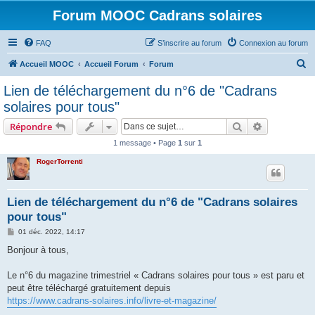
Forum MOOC Cadrans solaires
FAQ
S’inscrire au forum
Connexion au forum
R
Accueil MOOC
Accueil Forum
Forum
e
Lien de téléchargement du n°6 de "Cadrans
c
solaires pour tous"
h
Rechercher
Recherche 
Répondre
e
1 message • Page
1
sur
1
r
RogerTorrenti
c
h
e
Lien de téléchargement du n°6 de "Cadrans solaires
pour tous"
r
M
01 déc. 2022, 14:17
e
s
Bonjour à tous,
s
a
g
Le n°6 du magazine trimestriel « Cadrans solaires pour tous » est paru et
e
peut être téléchargé gratuitement depuis
https://www.cadrans-solaires.info/livre-et-magazine/