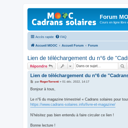
Forum MO
Cours en ligne libre e
Accès rapide
FAQ
Accueil MOOC
Accueil Forum
Forum
Lien de téléchargement du n°6 de "Cadr
R
Répondre
Lien de téléchargement du n°6 de "Cadrans
M
par
RogerTorrenti
»
01 déc. 2022, 14:17
e
s
Bonjour à tous,
s
a
g
Le n°6 du magazine trimestriel « Cadrans solaires pour tous
e
https://www.cadrans-solaires.info/livre-et-magazine/
N’hésitez pas bien entendu à faire circuler ce lien !
Bonne lecture !