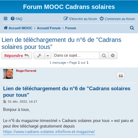
Forum MOOC Cadrans solaires
FAQ
S’inscrire au forum
Connexion au forum
R
Accueil MOOC
Accueil Forum
Forum
e
Lien de téléchargement du n°6 de "Cadrans
c
solaires pour tous"
h
Rechercher
Recherche 
Répondre
e
1 message • Page
1
sur
1
r
RogerTorrenti
c
h
e
Lien de téléchargement du n°6 de "Cadrans solaires
pour tous"
r
M
01 déc. 2022, 14:17
e
s
Bonjour à tous,
s
a
g
Le n°6 du magazine trimestriel « Cadrans solaires pour tous » est paru et
e
peut être téléchargé gratuitement depuis
https://www.cadrans-solaires.info/livre-et-magazine/