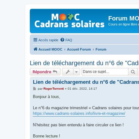
Forum MO
Cours en ligne libre e
Accès rapide
FAQ
Accueil MOOC
Accueil Forum
Forum
Lien de téléchargement du n°6 de "Cadr
R
Répondre
Lien de téléchargement du n°6 de "Cadrans
M
par
RogerTorrenti
»
01 déc. 2022, 14:17
e
s
Bonjour à tous,
s
a
g
Le n°6 du magazine trimestriel « Cadrans solaires pour tous
e
https://www.cadrans-solaires.info/livre-et-magazine/
N’hésitez pas bien entendu à faire circuler ce lien !
Bonne lecture !