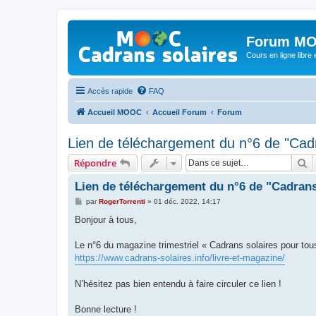
Forum MO
Cours en ligne libre e
Accès rapide
FAQ
Accueil MOOC
Accueil Forum
Forum
Lien de téléchargement du n°6 de "Cadr
R
Répondre
Lien de téléchargement du n°6 de "Cadrans
M
par
RogerTorrenti
»
01 déc. 2022, 14:17
e
s
Bonjour à tous,
s
a
g
Le n°6 du magazine trimestriel « Cadrans solaires pour tous
e
https://www.cadrans-solaires.info/livre-et-magazine/
N’hésitez pas bien entendu à faire circuler ce lien !
Bonne lecture !