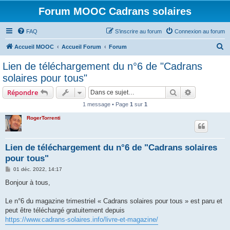
Forum MOOC Cadrans solaires
FAQ
S’inscrire au forum
Connexion au forum
R
Accueil MOOC
Accueil Forum
Forum
e
Lien de téléchargement du n°6 de "Cadrans
c
solaires pour tous"
h
Rechercher
Recherche 
Répondre
e
1 message • Page
1
sur
1
r
RogerTorrenti
c
h
e
Lien de téléchargement du n°6 de "Cadrans solaires
pour tous"
r
M
01 déc. 2022, 14:17
e
s
Bonjour à tous,
s
a
g
Le n°6 du magazine trimestriel « Cadrans solaires pour tous » est paru et
e
peut être téléchargé gratuitement depuis
https://www.cadrans-solaires.info/livre-et-magazine/