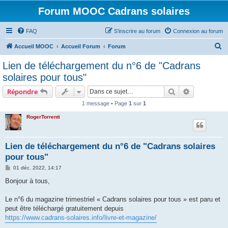
Forum MOOC Cadrans solaires
FAQ
S’inscrire au forum
Connexion au forum
R
Accueil MOOC
Accueil Forum
Forum
e
Lien de téléchargement du n°6 de "Cadrans
c
solaires pour tous"
h
Rechercher
Recherche 
Répondre
e
1 message • Page
1
sur
1
r
RogerTorrenti
c
h
e
Lien de téléchargement du n°6 de "Cadrans solaires
pour tous"
r
M
01 déc. 2022, 14:17
e
s
Bonjour à tous,
s
a
g
Le n°6 du magazine trimestriel « Cadrans solaires pour tous » est paru et
e
peut être téléchargé gratuitement depuis
https://www.cadrans-solaires.info/livre-et-magazine/