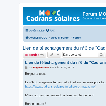
Forum MO
Cours en ligne libre e
Accès rapide
FAQ
Accueil MOOC
Accueil Forum
Forum
Lien de téléchargement du n°6 de "Cadr
R
Répondre
Lien de téléchargement du n°6 de "Cadrans
M
par
RogerTorrenti
»
01 déc. 2022, 14:17
e
s
Bonjour à tous,
s
a
g
Le n°6 du magazine trimestriel « Cadrans solaires pour tous
e
https://www.cadrans-solaires.info/livre-et-magazine/
N’hésitez pas bien entendu à faire circuler ce lien !
Bonne lecture !