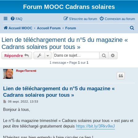
Forum MOOC Cadrans solaires
FAQ
S’inscrire au forum
Connexion au forum
R
Accueil MOOC
Accueil Forum
Forum
e
Lien de téléchargement du n°5 du magazine «
c
Cadrans solaires pour tous »
h
Rechercher
Recherche 
Répondre
e
1 message • Page
1
sur
1
r
RogerTorrenti
c
h
e
Lien de téléchargement du n°5 du magazine «
Cadrans solaires pour tous »
r
M
06 sept. 2022, 13:53
e
s
Bonjour à tous,
s
a
g
Le n°5 du magazine trimestriel « Cadrans solaires pour tous » est paru et
e
peut être téléchargé gratuitement depuis
https://bit.ly/3Rkv9wJ
N’hésitez pas bien entendu à faire circuler ce lien !