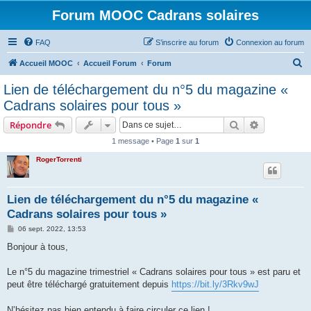
Forum MOOC Cadrans solaires
FAQ
S’inscrire au forum
Connexion au forum
R
Accueil MOOC
Accueil Forum
Forum
e
Lien de téléchargement du n°5 du magazine «
c
Cadrans solaires pour tous »
h
Rechercher
Recherche 
Répondre
e
1 message • Page
1
sur
1
r
RogerTorrenti
c
h
e
Lien de téléchargement du n°5 du magazine «
Cadrans solaires pour tous »
r
M
06 sept. 2022, 13:53
e
s
Bonjour à tous,
s
a
g
Le n°5 du magazine trimestriel « Cadrans solaires pour tous » est paru et
e
peut être téléchargé gratuitement depuis
https://bit.ly/3Rkv9wJ
N’hésitez pas bien entendu à faire circuler ce lien !