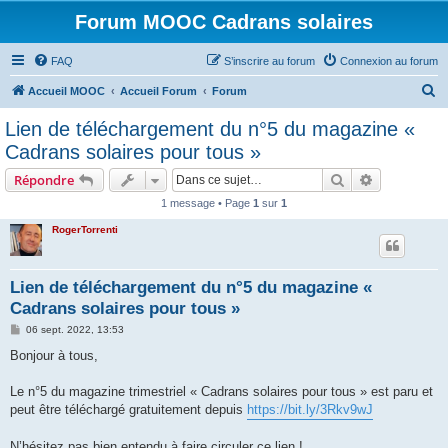
Forum MOOC Cadrans solaires
FAQ
S’inscrire au forum
Connexion au forum
R
Accueil MOOC
Accueil Forum
Forum
e
Lien de téléchargement du n°5 du magazine «
c
Cadrans solaires pour tous »
h
Rechercher
Recherche 
Répondre
e
1 message • Page
1
sur
1
r
RogerTorrenti
c
h
e
Lien de téléchargement du n°5 du magazine «
Cadrans solaires pour tous »
r
M
06 sept. 2022, 13:53
e
s
Bonjour à tous,
s
a
g
Le n°5 du magazine trimestriel « Cadrans solaires pour tous » est paru et
e
peut être téléchargé gratuitement depuis
https://bit.ly/3Rkv9wJ
N’hésitez pas bien entendu à faire circuler ce lien !