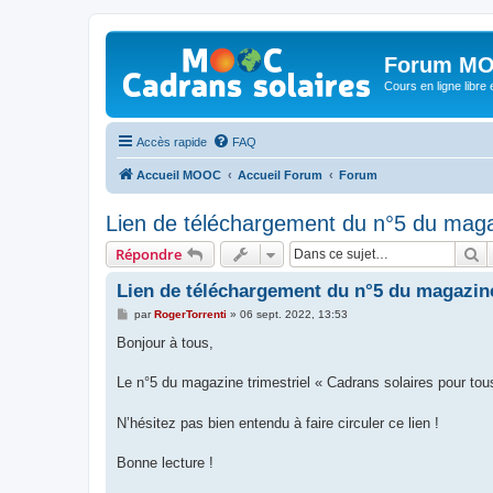
Forum MO
Cours en ligne libre e
Accès rapide
FAQ
Accueil MOOC
Accueil Forum
Forum
Lien de téléchargement du n°5 du maga
R
Répondre
Lien de téléchargement du n°5 du magazine
M
par
RogerTorrenti
»
06 sept. 2022, 13:53
e
s
Bonjour à tous,
s
a
g
Le n°5 du magazine trimestriel « Cadrans solaires pour tou
e
N’hésitez pas bien entendu à faire circuler ce lien !
Bonne lecture !