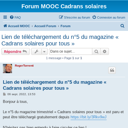
Forum MOOC Cadrans solaires
FAQ
S’inscrire au forum
Connexion au forum
R
Accueil MOOC
Accueil Forum
Forum
e
Lien de téléchargement du n°5 du magazine «
c
Cadrans solaires pour tous »
h
Rechercher
Recherche 
Répondre
e
1 message • Page
1
sur
1
r
RogerTorrenti
c
h
e
Lien de téléchargement du n°5 du magazine «
Cadrans solaires pour tous »
r
M
06 sept. 2022, 13:53
e
s
Bonjour à tous,
s
a
g
Le n°5 du magazine trimestriel « Cadrans solaires pour tous » est paru et
e
peut être téléchargé gratuitement depuis
https://bit.ly/3Rkv9wJ
N’hésitez pas bien entendu à faire circuler ce lien !