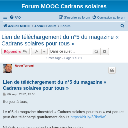
Forum MOOC Cadrans solaires
FAQ
S’inscrire au forum
Connexion au forum
R
Accueil MOOC
Accueil Forum
Forum
e
Lien de téléchargement du n°5 du magazine «
c
Cadrans solaires pour tous »
h
Rechercher
Recherche 
Répondre
e
1 message • Page
1
sur
1
r
RogerTorrenti
c
h
e
Lien de téléchargement du n°5 du magazine «
Cadrans solaires pour tous »
r
M
06 sept. 2022, 13:53
e
s
Bonjour à tous,
s
a
g
Le n°5 du magazine trimestriel « Cadrans solaires pour tous » est paru et
e
peut être téléchargé gratuitement depuis
https://bit.ly/3Rkv9wJ
N’hésitez pas bien entendu à faire circuler ce lien !