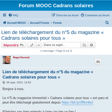
Forum MOOC Cadrans solaires
FAQ
S’inscrire au forum
Connexion au forum
R
Accueil MOOC
Accueil Forum
Forum
e
Lien de téléchargement du n°5 du magazine «
c
Cadrans solaires pour tous »
h
Rechercher
Recherche 
Répondre
e
1 message • Page
1
sur
1
r
RogerTorrenti
c
h
e
Lien de téléchargement du n°5 du magazine «
Cadrans solaires pour tous »
r
M
06 sept. 2022, 13:53
e
s
Bonjour à tous,
s
a
g
Le n°5 du magazine trimestriel « Cadrans solaires pour tous » est paru et
e
peut être téléchargé gratuitement depuis
https://bit.ly/3Rkv9wJ
N’hésitez pas bien entendu à faire circuler ce lien !