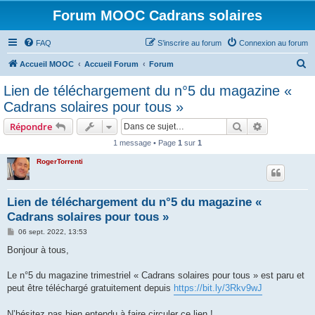
Forum MOOC Cadrans solaires
FAQ
S’inscrire au forum
Connexion au forum
R
Accueil MOOC
Accueil Forum
Forum
e
Lien de téléchargement du n°5 du magazine «
c
Cadrans solaires pour tous »
h
Rechercher
Recherche 
Répondre
e
1 message • Page
1
sur
1
r
RogerTorrenti
c
h
e
Lien de téléchargement du n°5 du magazine «
Cadrans solaires pour tous »
r
M
06 sept. 2022, 13:53
e
s
Bonjour à tous,
s
a
g
Le n°5 du magazine trimestriel « Cadrans solaires pour tous » est paru et
e
peut être téléchargé gratuitement depuis
https://bit.ly/3Rkv9wJ
N’hésitez pas bien entendu à faire circuler ce lien !