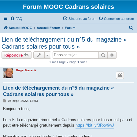
Forum MOOC Cadrans solaires
FAQ
S’inscrire au forum
Connexion au forum
R
Accueil MOOC
Accueil Forum
Forum
e
Lien de téléchargement du n°5 du magazine «
c
Cadrans solaires pour tous »
h
Rechercher
Recherche 
Répondre
e
1 message • Page
1
sur
1
r
RogerTorrenti
c
h
e
Lien de téléchargement du n°5 du magazine «
Cadrans solaires pour tous »
r
M
06 sept. 2022, 13:53
e
s
Bonjour à tous,
s
a
g
Le n°5 du magazine trimestriel « Cadrans solaires pour tous » est paru et
e
peut être téléchargé gratuitement depuis
https://bit.ly/3Rkv9wJ
N’hésitez pas bien entendu à faire circuler ce lien !