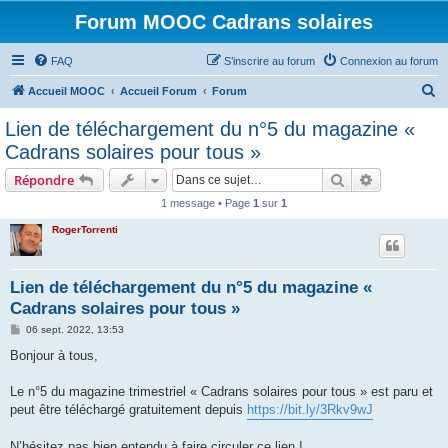
Forum MOOC Cadrans solaires
FAQ
S’inscrire au forum
Connexion au forum
R
Accueil MOOC
Accueil Forum
Forum
e
Lien de téléchargement du n°5 du magazine «
c
Cadrans solaires pour tous »
h
Rechercher
Recherche 
Répondre
e
1 message • Page
1
sur
1
r
RogerTorrenti
c
h
e
Lien de téléchargement du n°5 du magazine «
Cadrans solaires pour tous »
r
M
06 sept. 2022, 13:53
e
s
Bonjour à tous,
s
a
g
Le n°5 du magazine trimestriel « Cadrans solaires pour tous » est paru et
e
peut être téléchargé gratuitement depuis
https://bit.ly/3Rkv9wJ
N’hésitez pas bien entendu à faire circuler ce lien !