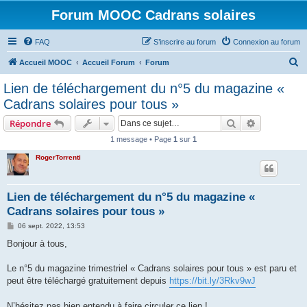
Forum MOOC Cadrans solaires
FAQ
S’inscrire au forum
Connexion au forum
R
Accueil MOOC
Accueil Forum
Forum
e
Lien de téléchargement du n°5 du magazine «
c
Cadrans solaires pour tous »
h
Rechercher
Recherche 
Répondre
e
1 message • Page
1
sur
1
r
RogerTorrenti
c
h
e
Lien de téléchargement du n°5 du magazine «
Cadrans solaires pour tous »
r
M
06 sept. 2022, 13:53
e
s
Bonjour à tous,
s
a
g
Le n°5 du magazine trimestriel « Cadrans solaires pour tous » est paru et
e
peut être téléchargé gratuitement depuis
https://bit.ly/3Rkv9wJ
N’hésitez pas bien entendu à faire circuler ce lien !