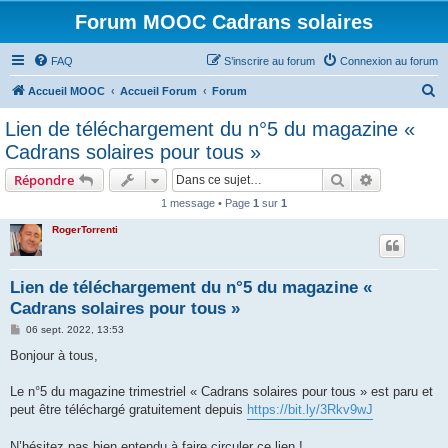
Forum MOOC Cadrans solaires
FAQ
S’inscrire au forum
Connexion au forum
R
Accueil MOOC
Accueil Forum
Forum
e
Lien de téléchargement du n°5 du magazine «
c
Cadrans solaires pour tous »
h
Rechercher
Recherche 
Répondre
e
1 message • Page
1
sur
1
r
RogerTorrenti
c
h
e
Lien de téléchargement du n°5 du magazine «
Cadrans solaires pour tous »
r
M
06 sept. 2022, 13:53
e
s
Bonjour à tous,
s
a
g
Le n°5 du magazine trimestriel « Cadrans solaires pour tous » est paru et
e
peut être téléchargé gratuitement depuis
https://bit.ly/3Rkv9wJ
N’hésitez pas bien entendu à faire circuler ce lien !