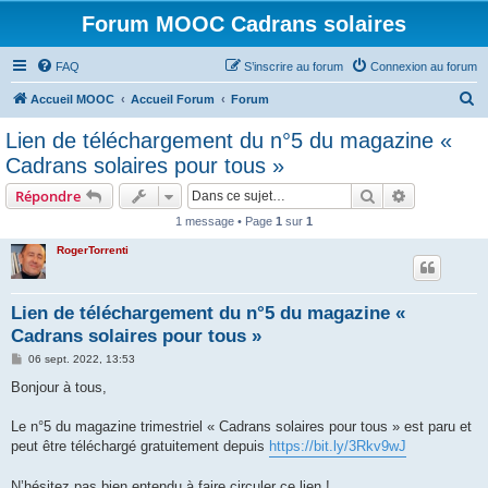
Forum MOOC Cadrans solaires
FAQ
S’inscrire au forum
Connexion au forum
R
Accueil MOOC
Accueil Forum
Forum
e
Lien de téléchargement du n°5 du magazine «
c
Cadrans solaires pour tous »
h
Rechercher
Recherche 
Répondre
e
1 message • Page
1
sur
1
r
RogerTorrenti
c
h
e
Lien de téléchargement du n°5 du magazine «
Cadrans solaires pour tous »
r
M
06 sept. 2022, 13:53
e
s
Bonjour à tous,
s
a
g
Le n°5 du magazine trimestriel « Cadrans solaires pour tous » est paru et
e
peut être téléchargé gratuitement depuis
https://bit.ly/3Rkv9wJ
N’hésitez pas bien entendu à faire circuler ce lien !