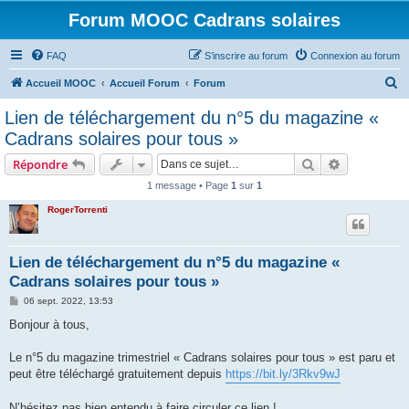
Forum MOOC Cadrans solaires
FAQ
S’inscrire au forum
Connexion au forum
R
Accueil MOOC
Accueil Forum
Forum
e
Lien de téléchargement du n°5 du magazine «
c
Cadrans solaires pour tous »
h
Rechercher
Recherche 
Répondre
e
1 message • Page
1
sur
1
r
RogerTorrenti
c
h
e
Lien de téléchargement du n°5 du magazine «
Cadrans solaires pour tous »
r
M
06 sept. 2022, 13:53
e
s
Bonjour à tous,
s
a
g
Le n°5 du magazine trimestriel « Cadrans solaires pour tous » est paru et
e
peut être téléchargé gratuitement depuis
https://bit.ly/3Rkv9wJ
N’hésitez pas bien entendu à faire circuler ce lien !