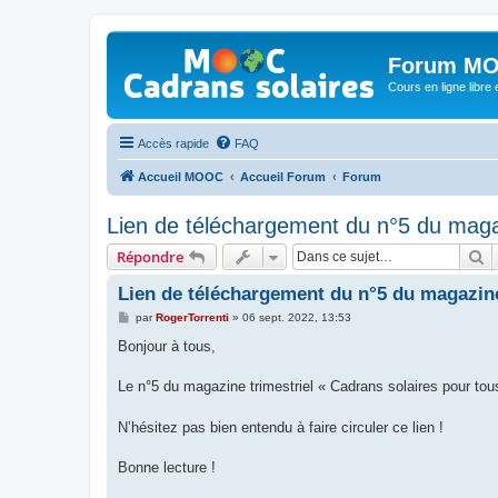
Forum MO
Cours en ligne libre e
Accès rapide
FAQ
Accueil MOOC
Accueil Forum
Forum
Lien de téléchargement du n°5 du maga
R
Répondre
Lien de téléchargement du n°5 du magazine
M
par
RogerTorrenti
»
06 sept. 2022, 13:53
e
s
Bonjour à tous,
s
a
g
Le n°5 du magazine trimestriel « Cadrans solaires pour tou
e
N’hésitez pas bien entendu à faire circuler ce lien !
Bonne lecture !