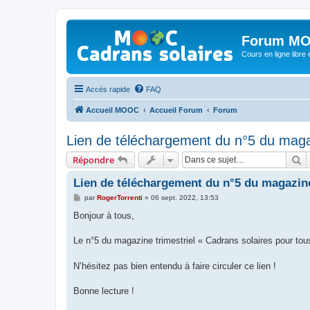
Forum MO
Cours en ligne libre e
Accès rapide
FAQ
Accueil MOOC
Accueil Forum
Forum
Lien de téléchargement du n°5 du maga
R
Répondre
Lien de téléchargement du n°5 du magazine
M
par
RogerTorrenti
»
06 sept. 2022, 13:53
e
s
Bonjour à tous,
s
a
g
Le n°5 du magazine trimestriel « Cadrans solaires pour tou
e
N’hésitez pas bien entendu à faire circuler ce lien !
Bonne lecture !