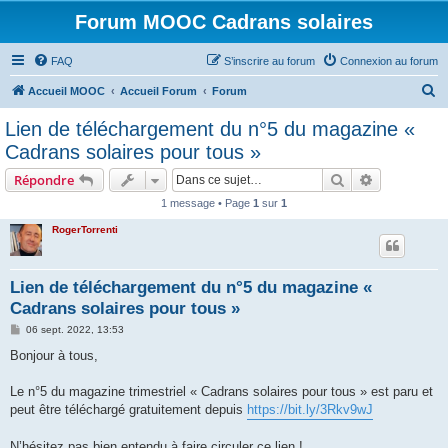
Forum MOOC Cadrans solaires
FAQ
S’inscrire au forum
Connexion au forum
R
Accueil MOOC
Accueil Forum
Forum
e
Lien de téléchargement du n°5 du magazine «
c
Cadrans solaires pour tous »
h
Rechercher
Recherche 
Répondre
e
1 message • Page
1
sur
1
r
RogerTorrenti
c
h
e
Lien de téléchargement du n°5 du magazine «
Cadrans solaires pour tous »
r
M
06 sept. 2022, 13:53
e
s
Bonjour à tous,
s
a
g
Le n°5 du magazine trimestriel « Cadrans solaires pour tous » est paru et
e
peut être téléchargé gratuitement depuis
https://bit.ly/3Rkv9wJ
N’hésitez pas bien entendu à faire circuler ce lien !