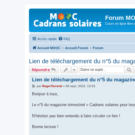
Forum MO
Cours en ligne libre e
Accès rapide
FAQ
Accueil MOOC
Accueil Forum
Forum
Lien de téléchargement du n°5 du maga
R
Répondre
Lien de téléchargement du n°5 du magazine
M
par
RogerTorrenti
»
06 sept. 2022, 13:53
e
s
Bonjour à tous,
s
a
g
Le n°5 du magazine trimestriel « Cadrans solaires pour tou
e
N’hésitez pas bien entendu à faire circuler ce lien !
Bonne lecture !