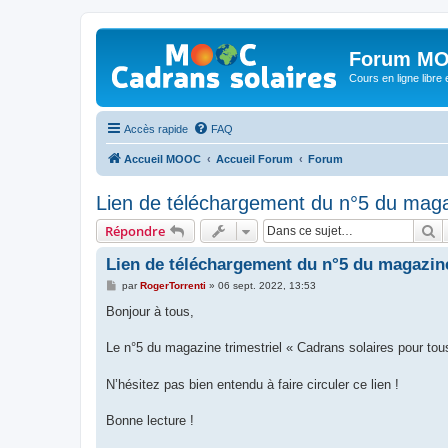
Forum MO
Cours en ligne libre e
Accès rapide
FAQ
Accueil MOOC
Accueil Forum
Forum
Lien de téléchargement du n°5 du maga
R
Répondre
Lien de téléchargement du n°5 du magazine
M
par
RogerTorrenti
»
06 sept. 2022, 13:53
e
s
Bonjour à tous,
s
a
g
Le n°5 du magazine trimestriel « Cadrans solaires pour tou
e
N’hésitez pas bien entendu à faire circuler ce lien !
Bonne lecture !