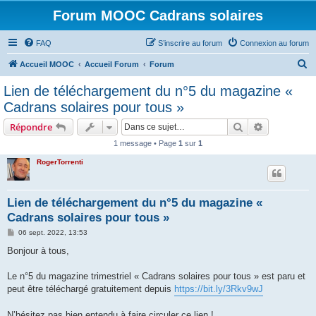
Forum MOOC Cadrans solaires
FAQ
S’inscrire au forum
Connexion au forum
R
Accueil MOOC
Accueil Forum
Forum
e
Lien de téléchargement du n°5 du magazine «
c
Cadrans solaires pour tous »
h
Rechercher
Recherche 
Répondre
e
1 message • Page
1
sur
1
r
RogerTorrenti
c
h
e
Lien de téléchargement du n°5 du magazine «
Cadrans solaires pour tous »
r
M
06 sept. 2022, 13:53
e
s
Bonjour à tous,
s
a
g
Le n°5 du magazine trimestriel « Cadrans solaires pour tous » est paru et
e
peut être téléchargé gratuitement depuis
https://bit.ly/3Rkv9wJ
N’hésitez pas bien entendu à faire circuler ce lien !