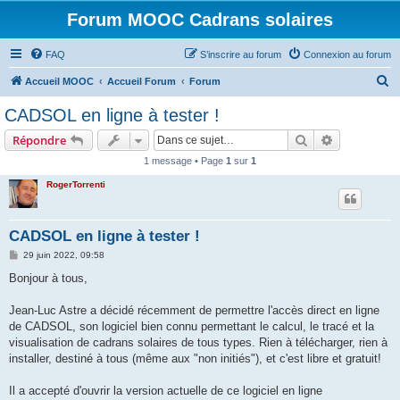
Forum MOOC Cadrans solaires
FAQ
S’inscrire au forum
Connexion au forum
R
Accueil MOOC
Accueil Forum
Forum
e
CADSOL en ligne à tester !
c
Rechercher
Recherche 
Répondre
h
1 message • Page
1
sur
1
e
RogerTorrenti
r
c
h
CADSOL en ligne à tester !
e
M
29 juin 2022, 09:58
e
r
s
Bonjour à tous,
s
a
g
Jean-Luc Astre a décidé récemment de permettre l'accès direct en ligne
e
de CADSOL, son logiciel bien connu permettant le calcul, le tracé et la
visualisation de cadrans solaires de tous types. Rien à télécharger, rien à
installer, destiné à tous (même aux "non initiés"), et c'est libre et gratuit!
Il a accepté d'ouvrir la version actuelle de ce logiciel en ligne