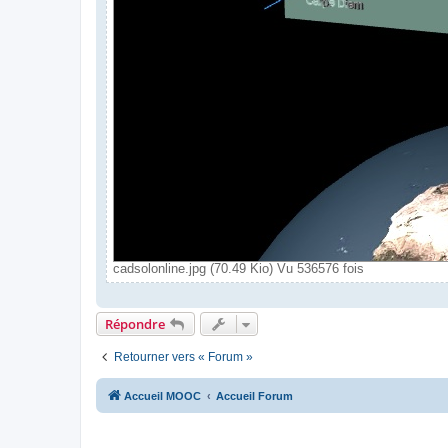
cadsolonline.jpg (70.49 Kio) Vu 536576 fois
Répondre
Retourner vers « Forum »
Accueil MOOC
Accueil Forum