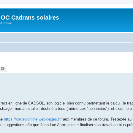
OC Cadrans solaires
t gratuit
echercher
Recherche avancée
ect en ligne de CADSOL, son logiciel bien connu permettant le calcul, le trac
arger, rien à installer, destiné à tous (même aux "non initiés"), et c'est libre 
gne
https://cadsolonline.web-pages.fr/
aux membres de ce forum. Testez-le au p
u suggestions afin que Jean-Luc Astre puisse finaliser son travail au plus pr