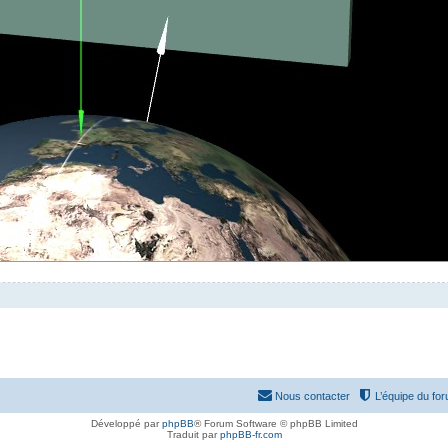
Nous contacter
L’équipe du fo
Développé par
phpBB
® Forum Software © phpBB Limited
Traduit par
phpBB-fr.com