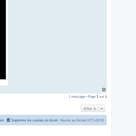
H
a
1 message • Page
1
sur
1
u
t
Aller à
rum
Supprimer les cookies du forum
Heures au format
UTC+02:00