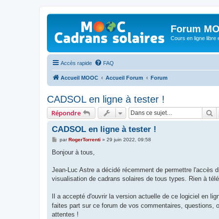
Forum MO
Cours en ligne libre e
Accès rapide
FAQ
Accueil MOOC
Accueil Forum
Forum
CADSOL en ligne à tester !
R
Répondre
CADSOL en ligne à tester !
M
par
RogerTorrenti
»
29 juin 2022, 09:58
e
s
Bonjour à tous,
s
a
g
Jean-Luc Astre a décidé récemment de permettre l'accès dir
e
visualisation de cadrans solaires de tous types. Rien à téléch
Il a accepté d'ouvrir la version actuelle de ce logiciel en li
faites part sur ce forum de vos commentaires, questions, o
attentes !