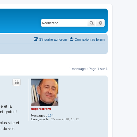
Rechercher
Recherche avancé
S’inscrire au forum
Connexion au forum
1 message • Page
1
sur
1
é et la
RogerTorrenti
et gratuit!
Messages :
164
Enregistré le :
25 mai 2018, 15:12
lus vite et
ès de vos