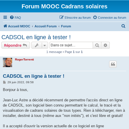
Forum MOOC Cadrans solaires
FAQ
S’inscrire au forum
Connexion au forum
R
Accueil MOOC
Accueil Forum
Forum
e
CADSOL en ligne à tester !
c
Rechercher
Recherche 
Répondre
h
1 message • Page
1
sur
1
e
RogerTorrenti
r
c
h
CADSOL en ligne à tester !
e
M
29 juin 2022, 09:58
e
r
s
Bonjour à tous,
s
a
g
Jean-Luc Astre a décidé récemment de permettre l'accès direct en ligne
e
de CADSOL, son logiciel bien connu permettant le calcul, le tracé et la
visualisation de cadrans solaires de tous types. Rien à télécharger, rien à
installer, destiné à tous (même aux "non initiés"), et c'est libre et gratuit!
Il a accepté d'ouvrir la version actuelle de ce logiciel en ligne