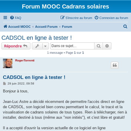
Forum MOOC Cadrans solaires
FAQ
S’inscrire au forum
Connexion au forum
R
Accueil MOOC
Accueil Forum
Forum
e
CADSOL en ligne à tester !
c
Rechercher
Recherche 
Répondre
h
1 message • Page
1
sur
1
e
RogerTorrenti
r
c
h
CADSOL en ligne à tester !
e
M
29 juin 2022, 09:58
e
r
s
Bonjour à tous,
s
a
g
Jean-Luc Astre a décidé récemment de permettre l'accès direct en ligne
e
de CADSOL, son logiciel bien connu permettant le calcul, le tracé et la
visualisation de cadrans solaires de tous types. Rien à télécharger, rien à
installer, destiné à tous (même aux "non initiés"), et c'est libre et gratuit!
Il a accepté d'ouvrir la version actuelle de ce logiciel en ligne