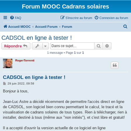
Forum MOOC Cadrans solaires
FAQ
S’inscrire au forum
Connexion au forum
R
Accueil MOOC
Accueil Forum
Forum
e
CADSOL en ligne à tester !
c
Rechercher
Recherche 
Répondre
h
1 message • Page
1
sur
1
e
RogerTorrenti
r
c
h
CADSOL en ligne à tester !
e
M
29 juin 2022, 09:58
e
r
s
Bonjour à tous,
s
a
g
Jean-Luc Astre a décidé récemment de permettre l'accès direct en ligne
e
de CADSOL, son logiciel bien connu permettant le calcul, le tracé et la
visualisation de cadrans solaires de tous types. Rien à télécharger, rien à
installer, destiné à tous (même aux "non initiés"), et c'est libre et gratuit!
Il a accepté d'ouvrir la version actuelle de ce logiciel en ligne