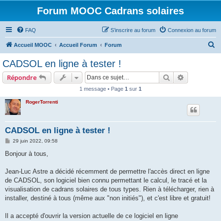
Forum MOOC Cadrans solaires
FAQ
S’inscrire au forum
Connexion au forum
R
Accueil MOOC
Accueil Forum
Forum
e
CADSOL en ligne à tester !
c
Rechercher
Recherche 
Répondre
h
1 message • Page
1
sur
1
e
RogerTorrenti
r
c
h
CADSOL en ligne à tester !
e
M
29 juin 2022, 09:58
e
r
s
Bonjour à tous,
s
a
g
Jean-Luc Astre a décidé récemment de permettre l'accès direct en ligne
e
de CADSOL, son logiciel bien connu permettant le calcul, le tracé et la
visualisation de cadrans solaires de tous types. Rien à télécharger, rien à
installer, destiné à tous (même aux "non initiés"), et c'est libre et gratuit!
Il a accepté d'ouvrir la version actuelle de ce logiciel en ligne