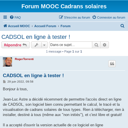
Forum MOOC Cadrans solaires
FAQ
S’inscrire au forum
Connexion au forum
R
Accueil MOOC
Accueil Forum
Forum
e
CADSOL en ligne à tester !
c
Rechercher
Recherche 
Répondre
h
1 message • Page
1
sur
1
e
RogerTorrenti
r
c
h
CADSOL en ligne à tester !
e
M
29 juin 2022, 09:58
e
r
s
Bonjour à tous,
s
a
g
Jean-Luc Astre a décidé récemment de permettre l'accès direct en ligne
e
de CADSOL, son logiciel bien connu permettant le calcul, le tracé et la
visualisation de cadrans solaires de tous types. Rien à télécharger, rien à
installer, destiné à tous (même aux "non initiés"), et c'est libre et gratuit!
Il a accepté d'ouvrir la version actuelle de ce logiciel en ligne