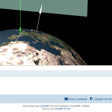
Nous contacter
L’équipe du fo
Développé par
phpBB
® Forum Software © phpBB Limited
Traduit par
phpBB-fr.com