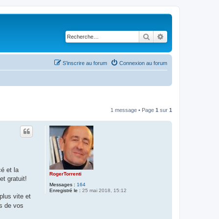
Rechercher
Recherche avancé
S’inscrire au forum
Connexion au forum
1 message • Page
1
sur
1
é et la
RogerTorrenti
et gratuit!
Messages :
164
Enregistré le :
25 mai 2018, 15:12
lus vite et
ès de vos