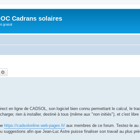
OC Cadrans solaires
t gratuit
echercher
Recherche avancée
ect en ligne de CADSOL, son logiciel bien connu permettant le calcul, le trac
arger, rien à installer, destiné à tous (même aux "non initiés"), et c'est libre 
gne
https://cadsolonline.web-pages.fr/
aux membres de ce forum. Testez-le au p
u suggestions afin que Jean-Luc Astre puisse finaliser son travail au plus pr