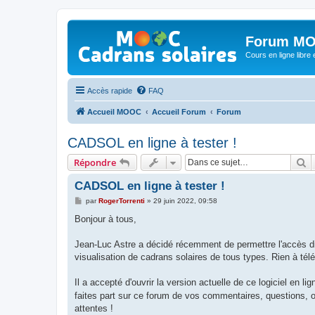
Forum MO
Cours en ligne libre e
Accès rapide
FAQ
Accueil MOOC
Accueil Forum
Forum
CADSOL en ligne à tester !
R
Répondre
CADSOL en ligne à tester !
M
par
RogerTorrenti
»
29 juin 2022, 09:58
e
s
Bonjour à tous,
s
a
g
Jean-Luc Astre a décidé récemment de permettre l'accès dir
e
visualisation de cadrans solaires de tous types. Rien à téléch
Il a accepté d'ouvrir la version actuelle de ce logiciel en li
faites part sur ce forum de vos commentaires, questions, o
attentes !