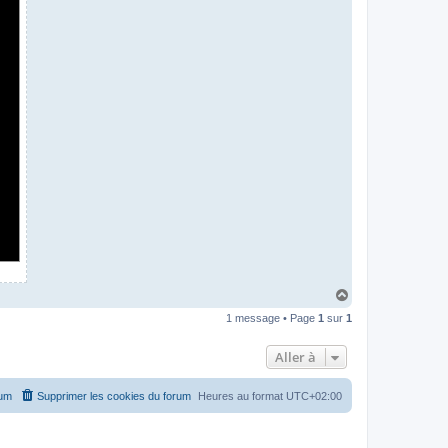
H
a
1 message • Page
1
sur
1
u
t
Aller à
rum
Supprimer les cookies du forum
Heures au format
UTC+02:00